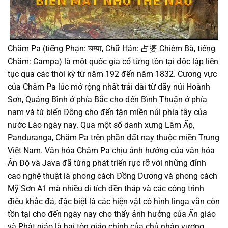
Chăm Pa (tiếng Phạn: चम्पा, Chữ Hán: 占婆 Chiêm Bà, tiếng
Chăm: Campa) là một quốc gia cổ từng tồn tại độc lập liên
tục qua các thời kỳ từ năm 192 đến năm 1832. Cương vực
của Chăm Pa lúc mở rộng nhất trải dài từ dãy núi Hoành
Sơn, Quảng Bình ở phía Bắc cho đến Bình Thuận ở phía
nam và từ biển Đông cho đến tận miền núi phía tây của
nước Lào ngày nay. Qua một số danh xưng Lâm Ấp,
Panduranga, Chăm Pa trên phần đất nay thuộc miền Trung
Việt Nam. Văn hóa Chăm Pa chịu ảnh hưởng của văn hóa
Ấn Độ và Java đã từng phát triển rực rỡ với những đỉnh
cao nghệ thuật là phong cách Đồng Dương và phong cách
Mỹ Sơn A1 mà nhiều di tích đền tháp và các công trình
điêu khắc đá, đặc biệt là các hiện vật có hình linga vẫn còn
tồn tại cho đến ngày nay cho thấy ảnh hưởng của Ấn giáo
và Phật giáo là hai tôn giáo chính của chủ nhân vương