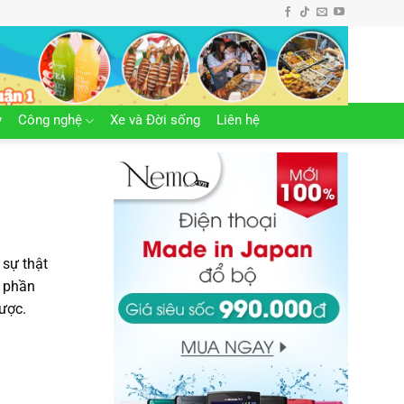
y
Công nghệ
Xe và Đời sống
Liên hệ
 sự thật
u phần
được.