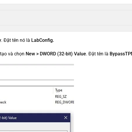
y
. Đặt tên nó là
LabConfig.
tạo và chọn
New > DWORD (32-bit) Value
. Đặt tên là
BypassTP