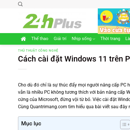
Chuyển
đến
nội
dung
Thể thao
Giải trí
Nhịp sống
Thời trang
L
THỦ THUẬT CÔNG NGHỆ
Cách cài đặt Windows 11 trên 
Cho dù đó chỉ là sự thúc đẩy mọi người nâng cấp PC 
vẫn là nhiều PC không tương thích với bản nâng cấp
cứng của Microsoft, đừng vội từ bỏ. Việc cài đặt Wind
Cùng Quantrimang.com tìm hiểu qua bài viết sau đây 
Mục lục