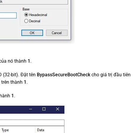
ị của nó thành
1
.
D (32-bit). Đặt tên
BypassSecureBootCheck
cho giá trị đầu tiên
ị trên thành
1
.
 thành
1
.