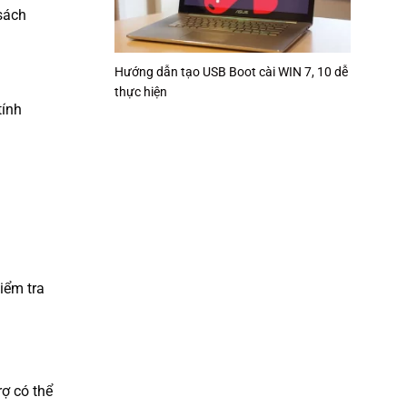
 sách
Hướng dẫn tạo USB Boot cài WIN 7, 10 dễ
thực hiện
tính
iểm tra
ợ có thể