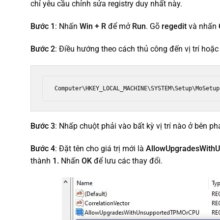
chỉ yêu cầu chỉnh sửa registry duy nhất này.
Bước 1
: Nhấn
Win + R
để mở
Run
. Gõ
regedit
và nhấn
Bước 2
: Điều hướng theo cách thủ công đến vị trí hoặc
Computer\HKEY_LOCAL_MACHINE\SYSTEM\Setup\MoSetup
Bước 3
: Nhấp chuột phải vào bất kỳ vị trí nào ở bên p
Bước 4
: Đặt tên cho giá trị mới là
AllowUpgradesWith
thành
1.
Nhấn
OK
để lưu các thay đổi.