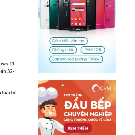
dows 11
bản 32-
 loại hệ