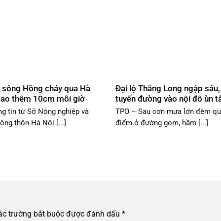
 sông Hồng chảy qua Hà
Đại lộ Thăng Long ngập sâu,
cao thêm 10cm mỗi giờ
tuyến đường vào nội đô ùn t
g tin từ Sở Nông nghiệp và
TPO – Sau cơn mưa lớn đêm qu
nông thôn Hà Nội [...]
điểm ở đường gom, hầm [...]
ác trường bắt buộc được đánh dấu
*