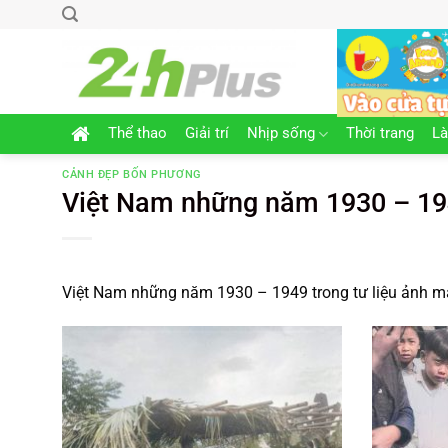
Chuyển
đến
nội
dung
Thể thao
Giải trí
Nhịp sống
Thời trang
L
CẢNH ĐẸP BỐN PHƯƠNG
Việt Nam những năm 1930 – 194
Việt Nam những năm 1930 – 1949 trong tư liệu ảnh m