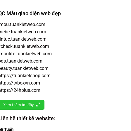
QC Mẫu giao diện web đẹp
imou.tuankietweb.com
mebe.tuankietweb.com
tintuc.tuankietweb.com
vcheck.tuankietweb.com
imoulife.tuankietweb.com
bds.tuankietweb.com
beauty.tuankietweb.com
https://tuankietshop.com
https://tvboxvn.com
https://24hplus.com
Xem thêm tại đây
Liên hệ thiết kế website:
Mr Tuấn