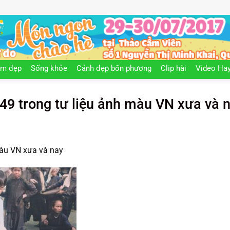
àm đẹp
Sống khỏe
Cảnh đẹp bốn phương
Clip hài
Video Ha
9 trong tư liệu ảnh màu VN xưa và 
àu VN xưa và nay