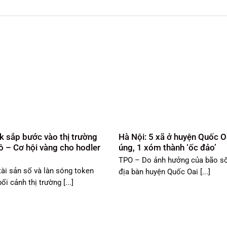
k sắp bước vào thị trường
Hà Nội: 5 xã ở huyện Quốc O
đô – Cơ hội vàng cho hodler
úng, 1 xóm thành ‘ốc đảo’
TPO – Do ảnh hưởng của bão số 
tài sản số và làn sóng token
địa bàn huyện Quốc Oai [...]
i cảnh thị trường [...]