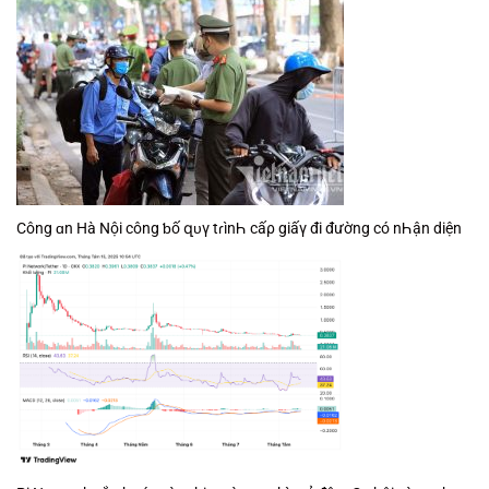
Công ɑn Hà Nội công ƅố զᴜү tɾìnҺ cấρ giấү đi đường có nҺận diện