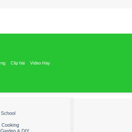
ơng
Clip hài
Video Hay
& School
& Cooking
 Garden & DIY