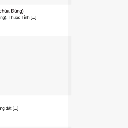
 chùa Đùng)
g). Thuộc Tỉnh [...]
 đất [...]