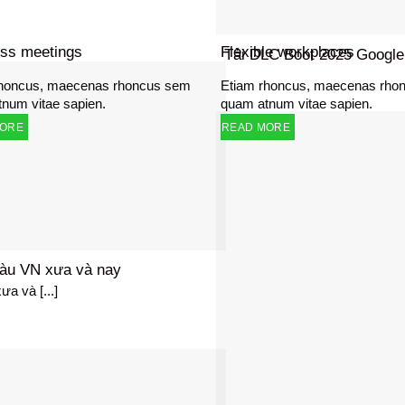
ss meetings
Flexible workplaces
Tải DLC Boot 2025 Googl
rhoncus, maecenas rhoncus sem
Etiam rhoncus, maecenas rho
num vitae sapien.
quam atnum vitae sapien.
MORE
READ MORE
màu VN xưa và nay
a và [...]