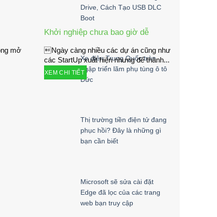
Drive, Cách Tạo USB DLC
Boot
Khởi nghiệp chưa bao giờ dễ
hòng mở
Ngày càng nhiều các dự án cũng như
Xe điện Trung Quốc tràn
các StartUp xuất hiện nhưng để thành...
ngập triển lãm phụ tùng ô tô
XEM CHI TIẾT
Đức
Thị trường tiền điện tử đang
phục hồi? Đây là những gì
bạn cần biết
Microsoft sẽ sửa cài đặt
Edge đã lọc của các trang
web bạn truy cập