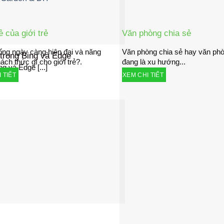
ẻ của giới trẻ
Văn phòng chia sẻ
ng ngày càng hiện đại và năng
Văn phòng chia sẻ hay văn p
 trong Bing và Edge
ách thức gì cho giới trẻ?.
đang là xu hướng...
g và Edge [...]
 TIẾT
XEM CHI TIẾT