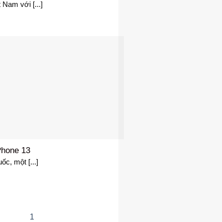
 Nam với [...]
Phone 13
c, một [...]
1